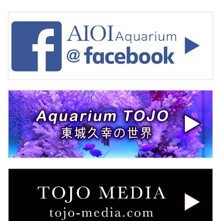
カ
イ
ブ