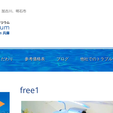
市、加古川、明石市
こだわり
参考価格表
ブログ
他社でのトラブル
free1