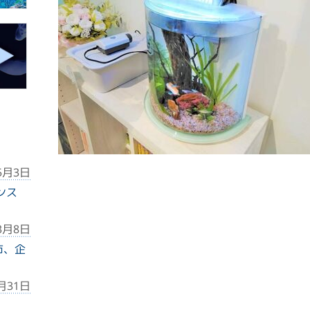
5月3日
ンス
3月8日
市、企
2月31日