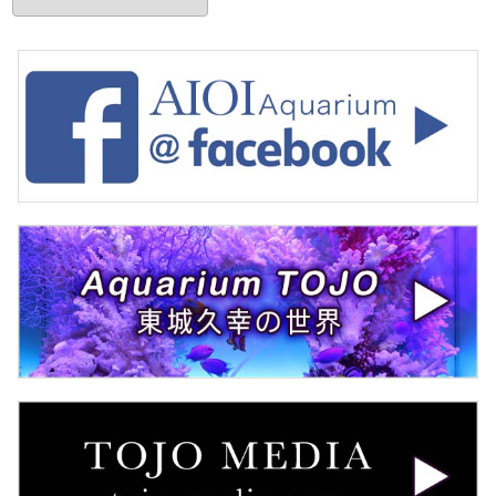
ー
カ
イ
ブ