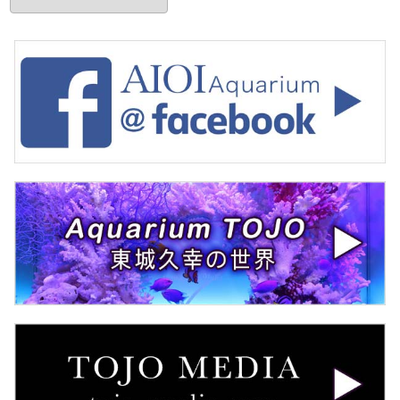
ー
カ
イ
ブ